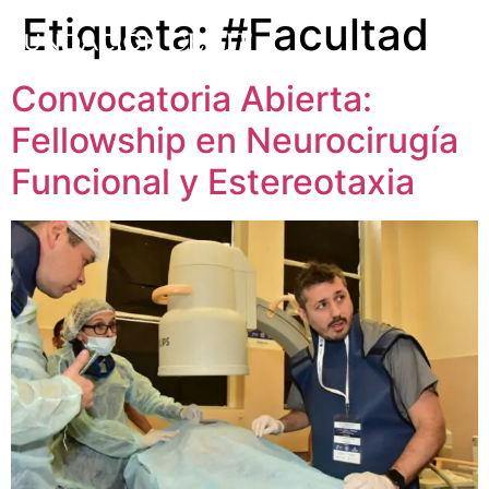
Etiqueta:
#Facultad
Convocatoria Abierta:
Fellowship en Neurocirugía
Funcional y Estereotaxia