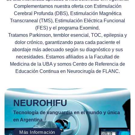
Complementamos nuestra oferta con
Estimulación
Cerebral Profunda (DBS)
,
Estimulación Magnética
Transcraneal (TMS)
,
Estimulación Eléctrica Funcional
(FES)
y el programa
Exomind
.
Tratamos
Parkinson
,
temblor esencial
,
TOC
,
epilepsia
y
dolor crónico
, garantizando para cada paciente el
abordaje más adecuado según su diagnóstico y sus
necesidades. Estamos afiliados a la Facultad de
Medicina de la UBA y somos Centro de Referencia de
Educación Continua en Neurocirugía de FLANC.
NEUROHIFU
Tecnología de vanguardia en el mundo y única
en Argentina
Más Información